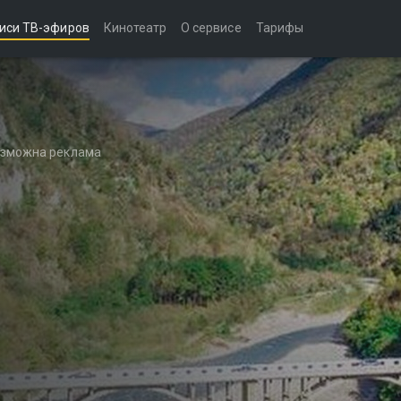
иси ТВ-эфиров
Кинотеатр
О сервисе
Тарифы
возможна реклама