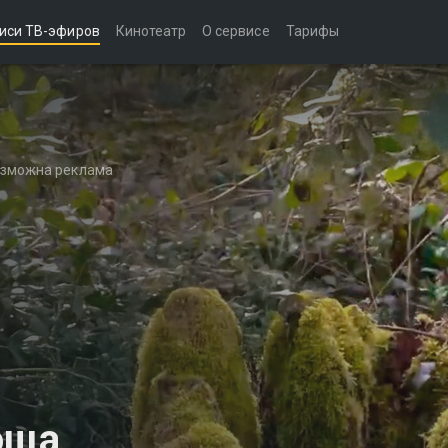
иси ТВ-эфиров
Кинотеатр
О сервисе
Тарифы
возможна реклама
оща