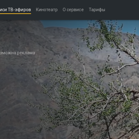
иси ТВ-эфиров
Кинотеатр
О сервисе
Тарифы
возможна реклама