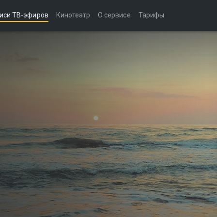
иси ТВ-эфиров
Кинотеатр
О сервисе
Тарифы