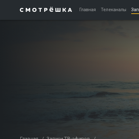
Главная
Телеканалы
Зап
Главная
/
Записи ТВ-эфиров
/