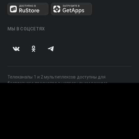
МЫ В СОЦСЕТЯХ
Телеканалы 1 и 2 мультиплексов доступны для
бесплатного просмотра в непрерывном режиме,
круглосуточно.
© 2014 — 2026, ООО «ЛайфСтрим», 109240, г. Москва,
ул. Николоямская, д. 13, стр. 2, этаж 2, ИНН 7710918800
Поддержка: help@smotreshka.tv
UUID: ea19e140-d242-489b-8ac9-c5f726f5f333
v3.10.4
|
SSR