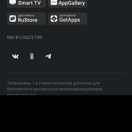
МЫ В СОЦСЕТЯХ
Телеканалы 1 и 2 мультиплексов доступны для
бесплатного просмотра в непрерывном режиме,
круглосуточно.
© 2014 — 2026, ООО «ЛайфСтрим», 109240, г. Москва,
ул. Николоямская, д. 13, стр. 2, этаж 2, ИНН 7710918800
Поддержка: help@smotreshka.tv
UUID: 98b6bb2d-2c77-4f07-b149-5829e54c7b06