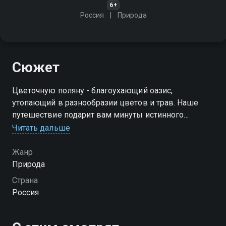
6+
Россия
Природа
Сюжет
Цветочную поляну - благоухающий оазис,
утопающий в разнообразии цветов и трав. Наше
путешествие подарит вам минуты истинного
наслаждения и покоя
Читать дальше
Жанр
Природа
Страна
Россия