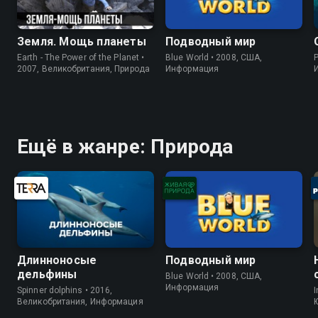
Земля. Мощь планеты
Подводный мир
Earth - The Power of the Planet •
Blue World • 2008, США,
P
2007, Великобритания, Природа
Информация
Ещё в жанре: Природа
Длинноносые
Подводный мир
дельфины
Blue World • 2008, США,
Информация
Spinner dolphins • 2016,
I
Великобритания, Информация