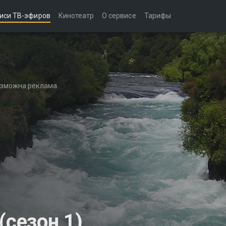
иси ТВ-эфиров
Кинотеатр
О сервисе
Тарифы
возможна реклама
(сезон 1)