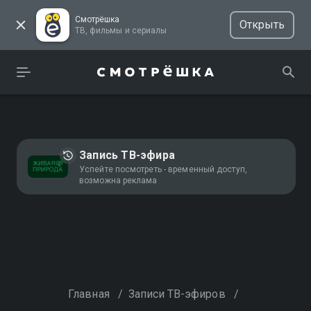
Смотрёшка
Открыть
ТВ, фильмы и сериалы
Запись ТВ-эфира
Успейте посмотреть - временный доступ,
возможна реклама
Главная
/
Записи ТВ-эфиров
/