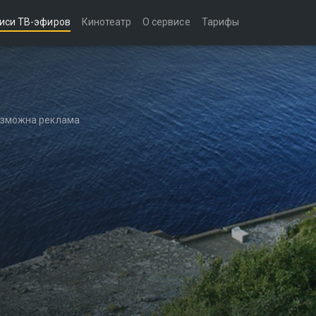
иси ТВ-эфиров
Кинотеатр
О сервисе
Тарифы
возможна реклама