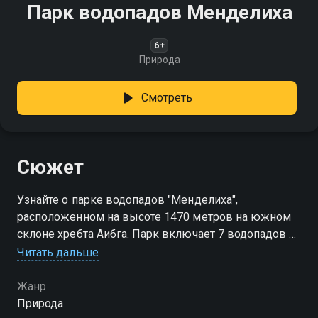
Парк водопадов Менделиха
6+
Природа
Смотреть
Сюжет
Узнайте о парке водопадов "Менделиха",
расположенном на высоте 1470 метров на южном
склоне хребта Аибга. Парк включает 7 водопадов и
предлагает три маршрута для прогулок, а также
Читать дальше
невероятные пейзажи и возможность сделать
множество красивых фотографий
Жанр
Природа