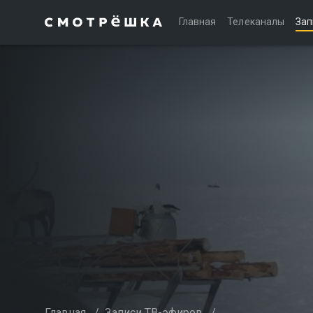
Главная
Телеканалы
Зап
Главная
/
Записи ТВ-эфиров
/