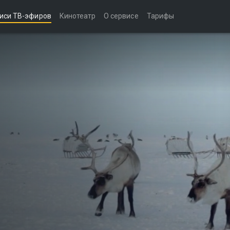
иси ТВ-эфиров
Кинотеатр
О сервисе
Тарифы