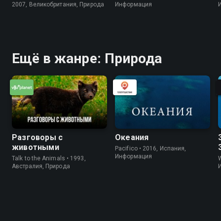
2007, Великобритания, Природа
Информация
Ещё в жанре: Природа
Разговоры с
Океания
животными
Pacifico • 2016, Испания,
Информация
Talk to the Animals • 1993,
W
Австралия, Природа