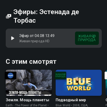
Посмотреть онлайн 1 сезон сериала Эстенада де
Торбас вы можете совершенно бесплатно в
Эфиры: Эстенада де
хорошем HD качестве на Смотрёшке
Торбас
Эфир от 04.08 13:49
Живая природа HD
С этим смотрят
Земля. Мощь планеты
Подводный мир
Earth - The Power of the Planet •
Blue World • 2008, США,
P