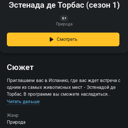
Эстенада де Торбас (сезон 1)
6+
Природа
Смотреть
Сюжет
Приглашаем вас в Испанию, где вас ждет встреча с
одним из самых живописных мест - Эстенадой де
Торбас. В программе вы сможете насладиться
завораживающим видом на Средиземное море,
Читать дальше
ласковую погоду и чарующие пейзажи, которые
пленяют своей красотой
Жанр
Природа