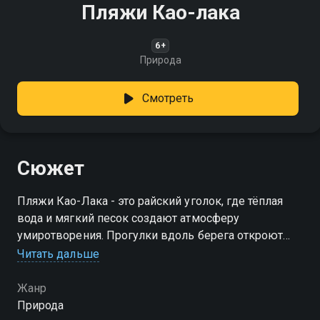
Пляжи Као-лака
6+
Природа
Смотреть
Сюжет
Пляжи Као-Лака - это райский уголок, где тёплая
вода и мягкий песок создают атмосферу
умиротворения. Прогулки вдоль берега откроют
вам живописные виды и помогут насладиться
Читать дальше
природной красотой
Жанр
Природа