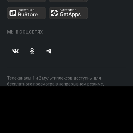
МЫ В СОЦСЕТЯХ
Телеканалы 1 и 2 мультиплексов доступны для
бесплатного просмотра в непрерывном режиме,
круглосуточно.
© 2014 — 2026, ООО «ЛайфСтрим», 109240, г. Москва,
ул. Николоямская, д. 13, стр. 2, этаж 2, ИНН 7710918800
Поддержка: help@smotreshka.tv
UUID: 3c9665e3-c68e-4a12-8dea-529bf5299d9c
v3.10.4
|
SSR