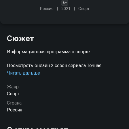
6+
Россия
2021
Спорт
Сюжет
Информационная программа о спорте
Посмотреть онлайн 2 сезон сериала Точная
передача вы можете совершенно бесплатно в
Читать дальше
хорошем HD качестве на Смотрёшке
Жанр
Спорт
Страна
Россия