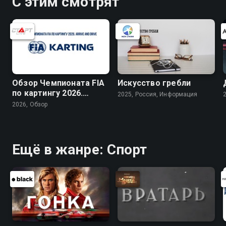
С этим смотрят
Обзор Чемпионата FIA
Искусство гребли
по картингу 2026.
2025, Россия, Информация
Arrive and Drive
2026, Обзор
Ещё в жанре: Спорт