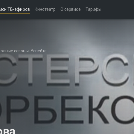
иси ТВ-эфиров
Кинотеатр
О сервисе
Тарифы
полные сезоны. Успейте
ова