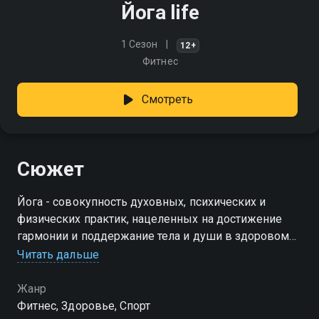
Йога life
1 Сезон
12+
Фитнес
Смотреть
Сюжет
Йога - совокупность духовных, психических и
физических практик, нацеленных на достижение
гармонии и поддержание тела и души в здоровом
состоянии. Хотите узнать о йоге больше и быть
Читать дальше
здоровыми? Тогда наш видеожурнал специально
для вас!
Жанр
Фитнес, Здоровье, Спорт