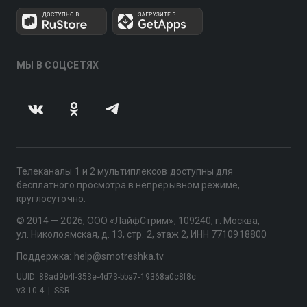
МЫ В СОЦСЕТЯХ
Телеканалы 1 и 2 мультиплексов доступны для
бесплатного просмотра в непрерывном режиме,
круглосуточно.
© 2014 — 2026, ООО «ЛайфСтрим», 109240, г. Москва,
ул. Николоямская, д. 13, стр. 2, этаж 2, ИНН 7710918800
Поддержка: help@smotreshka.tv
UUID: 88ad9b4f-353e-4d73-bba7-19368a0c8f8c
v3.10.4
|
SSR