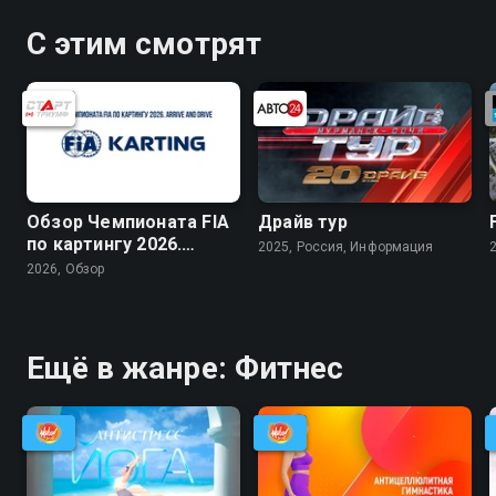
разносторонней направленности
йоги. Будьте здоровы!
С этим смотрят
Обзор Чемпионата FIA
Драйв тур
по картингу 2026.
2025, Россия, Информация
Arrive and Drive
2026, Обзор
Ещё в жанре: Фитнес