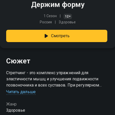
Держим форму
1 Сезон
12+
Россия
Здоровье
Смотреть
Сюжет
Стретчинг - это комплекс упражнений для
эластичности мышц и улучшения подвижности
позвоночника и всех суставов. При регулярном
выполнении тренировок вас ждёт стройное и
Читать дальше
подтянутое тело
Жанр
Здоровье