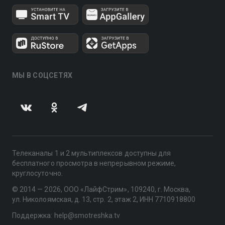
МЫ В СОЦСЕТЯХ
Телеканалы 1 и 2 мультиплексов доступны для
бесплатного просмотра в непрерывном режиме,
круглосуточно.
© 2014 — 2026, ООО «ЛайфСтрим», 109240, г. Москва,
ул. Николоямская, д. 13, стр. 2, этаж 2, ИНН 7710918800
Поддержка: help@smotreshka.tv