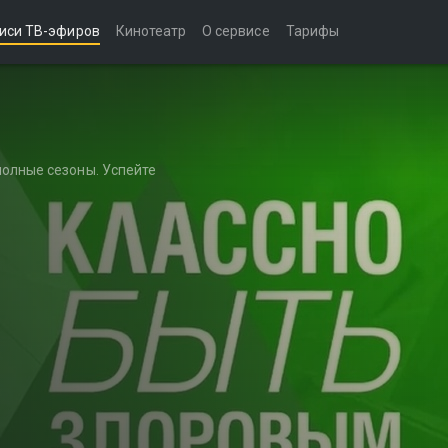
иси ТВ-эфиров
Кинотеатр
О сервисе
Тарифы
полные сезоны. Успейте