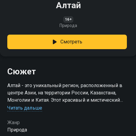
Алтай
16+
Природа
Смотреть
Сюжет
Алтай - это уникальный регион, расположенный в
центре Азии, на территории России, Казахстана,
Монголии и Китая. Этот красивый и мистический
регион привлекает путешественников со всего
Читать дальше
мира своей невероятной природой и богатым
культурным наследием
Жанр
Природа