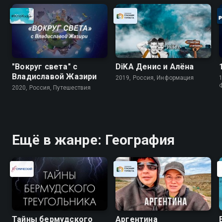
"Вокруг света" с
DiKA Денис и Алёна
Владиславой Жазири
2019, Россия, Информация
1
2020, Россия, Путешествия
Ещё в жанре: География
Тайны бермудского
Аргентина