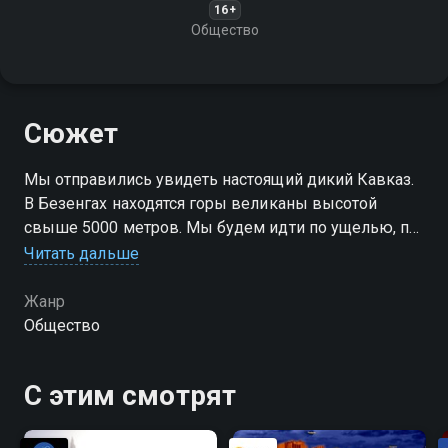
16+
Общество
Сюжет
Мы отправились увидеть настоящий дикий Кавказ.
В Безенгах находятся горы великаны высотой
свыше 5000 метров. Мы будем идти по ущелью, по
пути выходя на обзорные перевалы, с которых
Читать дальше
сможем вдоволь налюбоваться потрясающими
пейзажами Кавказских гор
Жанр
Общество
С этим смотрят