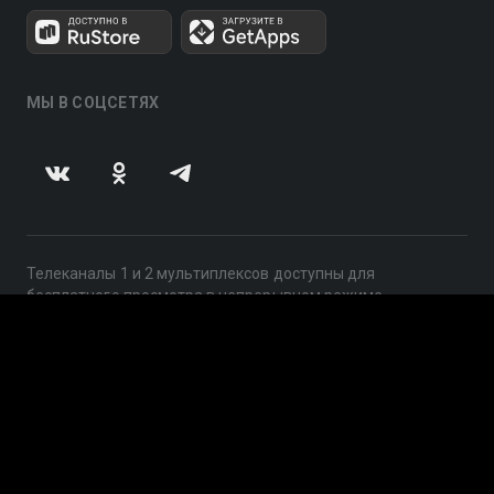
МЫ В СОЦСЕТЯХ
Телеканалы 1 и 2 мультиплексов доступны для
бесплатного просмотра в непрерывном режиме,
круглосуточно.
© 2014 — 2026, ООО «ЛайфСтрим», 109240, г. Москва,
ул. Николоямская, д. 13, стр. 2, этаж 2, ИНН 7710918800
Поддержка: help@smotreshka.tv
UUID: 980fe0be-e65d-4d17-af73-bd0c7c0a7889
v3.10.4
|
SSR