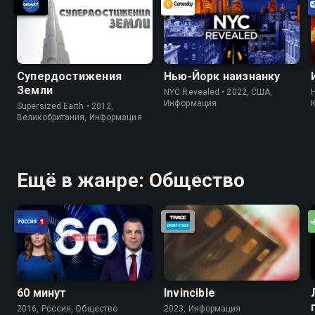
Супердостижения
Нью-Йорк наизнанку
Земли
NYC Revealed • 2022, США,
H
Информация
Supersized Earth • 2012,
Великобритания, Информация
Ещё в жанре: Общество
60 минут
Invincible
2016, Россия, Общество
2023, Информация