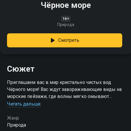
Чёрное море
16+
Природа
Смотреть
Сюжет
Приглашаем вас в мир кристально чистых вод
Чёрного моря! Вас ждут завораживающие виды на
морские пейзажи, где волны мягко омывают
золотистые пляжи, а солнечный свет отражается в
Читать дальше
голубой глади воды
Жанр
Природа