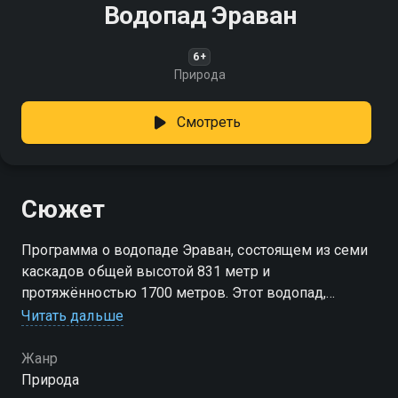
Водопад Эраван
6+
Природа
Смотреть
Сюжет
Программа о водопаде Эраван, состоящем из семи
каскадов общей высотой 831 метр и
протяжённостью 1700 метров. Этот водопад,
находящийся в провинции Канчанабури, назван в
Читать дальше
честь мифического трёхголового слона
Жанр
Природа