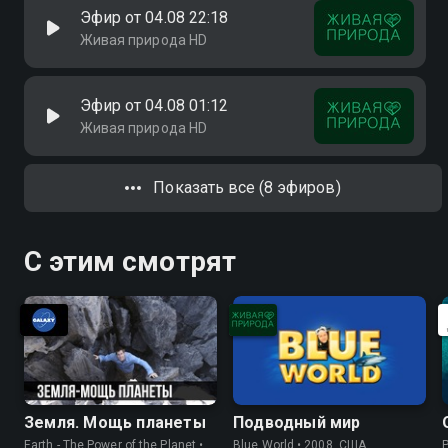
Эфир от 04.08 22:18
Живая природа HD
Эфир от 04.08 01:12
Живая природа HD
Показать все (8 эфиров)
С этим смотрят
Земля. Мощь планеты
Подводный мир
Earth - The Power of the Planet •
Blue World • 2008, США,
P