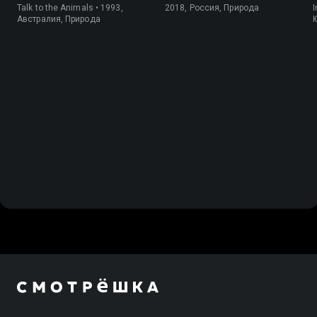
Talk to the Animals • 1993,
2018, Россия, Природа
I
Австралия, Природа