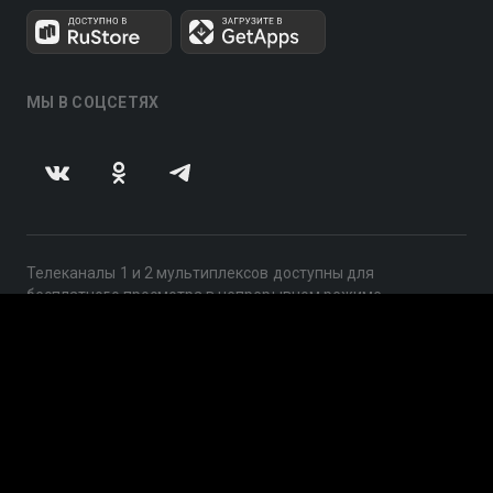
МЫ В СОЦСЕТЯХ
Телеканалы 1 и 2 мультиплексов доступны для
бесплатного просмотра в непрерывном режиме,
круглосуточно.
© 2014 — 2026, ООО «ЛайфСтрим», 109240, г. Москва,
ул. Николоямская, д. 13, стр. 2, этаж 2, ИНН 7710918800
Поддержка: help@smotreshka.tv
UUID: 88268965-b60c-4084-bd3b-669d373dc4c0
v3.10.4
|
SSR