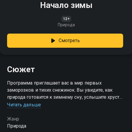
Начало зимы
12+
Природа
Смотреть
Сюжет
Программа приглашает вас в мир первых
заморозков и тихих снежинок. Вы увидите, как
природа готовится к зимнему сну, услышите хруст
первого снега под ногами и почувствуете свежий
Читать дальше
морозный воздух
Жанр
Природа