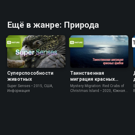
Ещё в жанре: Природа
Суперспособности
Таинственная
животных
миграция красных
крабов
Super Senses • 2015, США,
Mystery Migration: Red Crabs of
S
Информация
Christmas Island • 2020, Южная
Корея, Природа