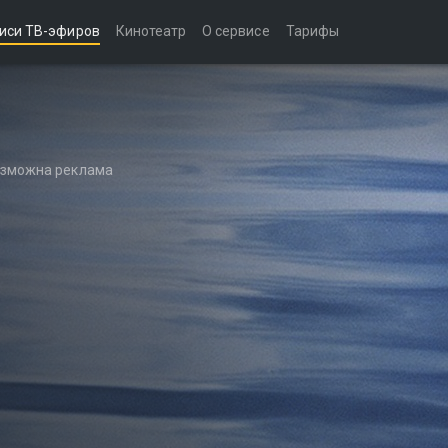
иси ТВ-эфиров
Кинотеатр
О сервисе
Тарифы
возможна реклама