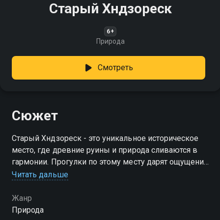
Старый Хндзореск
6+
Природа
Смотреть
Сюжет
Старый Хндзореск - это уникальное историческое
место, где древние руины и природа сливаются в
гармонии. Прогулки по этому месту дарят ощущение
погружения в историю, окружённую живописными
Читать дальше
ландшафтами
Жанр
Природа