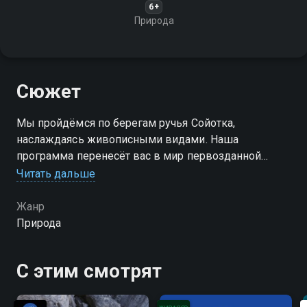
6+
Природа
Сюжет
Мы пройдёмся по берегам ручья Сойотка,
наслаждаясь живописными видами. Наша
программа перенесёт вас в мир первозданной
красоты и позволит ощутить мощь и величие
Читать дальше
природы
Жанр
Природа
С этим смотрят