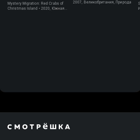
крабов
2007, Великобритания, Природа
Mystery Migration: Red Crabs of
Christmas Island • 2020, Южная
Корея, Природа