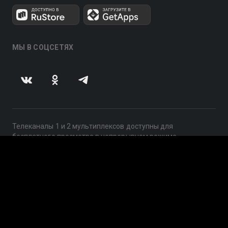
МЫ В СОЦСЕТЯХ
Телеканалы 1 и 2 мультиплексов доступны для
бесплатного просмотра в непрерывном режиме,
круглосуточно.
© 2014 — 2026, ООО «ЛайфСтрим», 109240, г. Москва,
ул. Николоямская, д. 13, стр. 2, этаж 2, ИНН 7710918800
Поддержка: help@smotreshka.tv
UUID: 7d5671df-aee0-4b22-b35b-10e0b398258b
v3.10.4
|
SSR