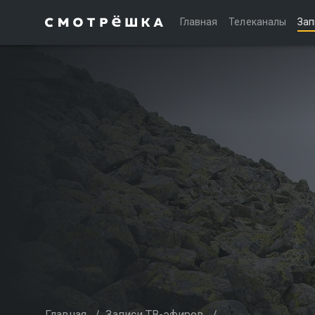
Главная
Телеканалы
Зап
Главная
/
Записи ТВ-эфиров
/