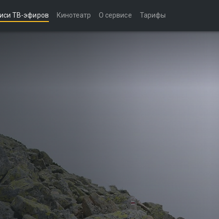
иси ТВ-эфиров
Кинотеатр
О сервисе
Тарифы