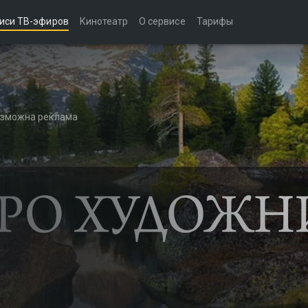
иси ТВ-эфиров
Кинотеатр
О сервисе
Тарифы
возможна реклама