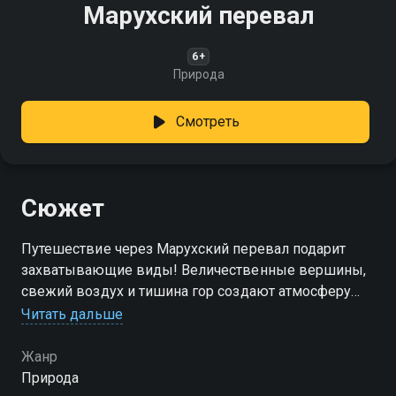
Марухский перевал
6+
Природа
Смотреть
Сюжет
Путешествие через Марухский перевал подарит
захватывающие виды! Величественные вершины,
свежий воздух и тишина гор создают атмосферу
свободы и покоя
Читать дальше
Жанр
Природа