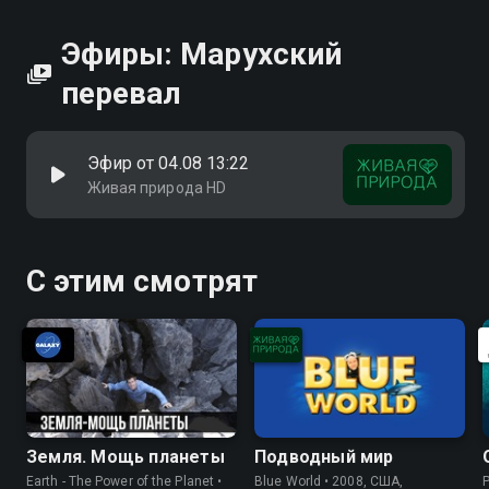
Эфиры: Марухский
перевал
Эфир от 04.08 13:22
Живая природа HD
С этим смотрят
Земля. Мощь планеты
Подводный мир
Earth - The Power of the Planet •
Blue World • 2008, США,
P