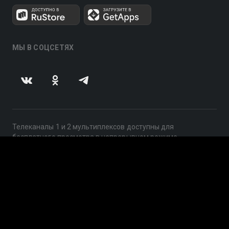
МЫ В СОЦСЕТЯХ
Телеканалы 1 и 2 мультиплексов доступны для
бесплатного просмотра в непрерывном режиме,
круглосуточно.
© 2014 — 2026, ООО «ЛайфСтрим», 109240, г. Москва,
ул. Николоямская, д. 13, стр. 2, этаж 2, ИНН 7710918800
Поддержка: help@smotreshka.tv
UUID: 35bd153a-f953-40c0-94e4-2a820636187d
v3.10.4
|
SSR