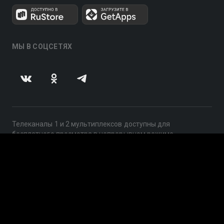
МЫ В СОЦСЕТЯХ
Телеканалы 1 и 2 мультиплексов доступны для
бесплатного просмотра в непрерывном режиме,
круглосуточно.
© 2014 — 2026, ООО «ЛайфСтрим», 109240, г. Москва,
ул. Николоямская, д. 13, стр. 2, этаж 2, ИНН 7710918800
Поддержка: help@smotreshka.tv
UUID: 59f8ad0d-f7ce-4ad1-b42a-b462bf27b02f
v3.10.4
|
SSR