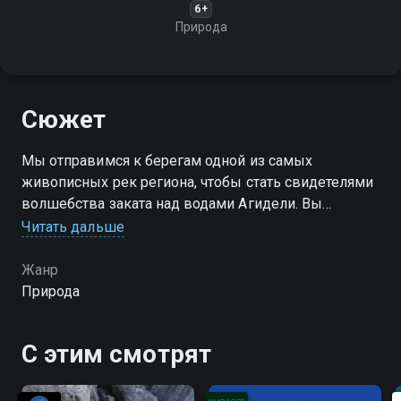
6+
Природа
Сюжет
Мы отправимся к берегам одной из самых
живописных рек региона, чтобы стать свидетелями
волшебства заката над водами Агидели. Вы
увидите, как солнце медленно опускается за
Читать дальше
горизонт, окрашивая небо и воду в золотистые и
розовые оттенки
Жанр
Природа
С этим смотрят