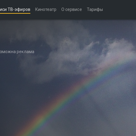
иси ТВ-эфиров
Кинотеатр
О сервисе
Тарифы
возможна реклама