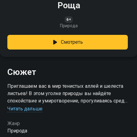
Роща
6+
Природа
Смотреть
Сюжет
Приглашаем вас в мир тенистых аллей и шелеста
листьев! В этом уголке природы вы найдёте
спокойствие и умиротворение, прогуливаясь среди
старых деревьев, чьи кроны образуют
Читать дальше
естественный купол
Жанр
Природа