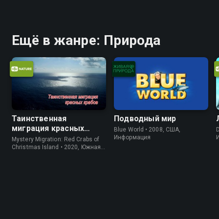
Ещё в жанре: Природа
Таинственная
Подводный мир
миграция красных
Blue World • 2008, США,
D
крабов
Информация
Mystery Migration: Red Crabs of
Christmas Island • 2020, Южная
Корея, Природа