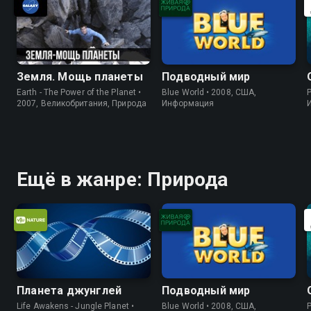
Земля. Мощь планеты
Подводный мир
Earth - The Power of the Planet •
Blue World • 2008, США,
P
2007, Великобритания, Природа
Информация
Ещё в жанре: Природа
Планета джунглей
Подводный мир
Life Awakens - Jungle Planet •
Blue World • 2008, США,
P