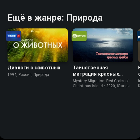
Ещё в жанре: Природа
Диалоги о животных
Таинственная
миграция красных
1994, Россия, Природа
крабов
Mystery Migration: Red Crabs of
I
Christmas Island • 2020, Южная
Корея, Природа