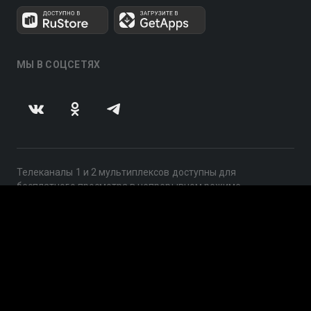
МЫ В СОЦСЕТЯХ
Телеканалы 1 и 2 мультиплексов доступны для
бесплатного просмотра в непрерывном режиме,
круглосуточно.
© 2014 — 2026, ООО «ЛайфСтрим», 109240, г. Москва,
ул. Николоямская, д. 13, стр. 2, этаж 2, ИНН 7710918800
Поддержка: help@smotreshka.tv
UUID: 75bfffb3-1d13-4304-ba2e-e8efb3af2da9
v3.10.4
|
SSR