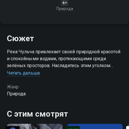
6+
Природа
Сюжет
Река Чульча привлекает своей природной красотой
и спокойными водами, протекающими среди
зелёных просторов. Насладитесь этим уголком
Читать дальше
Посмотреть онлайн 1 сезон сериала Река Чульча вы
можете совершенно бесплатно в хорошем HD
Жанр
качестве на Смотрёшке
Природа
С этим смотрят