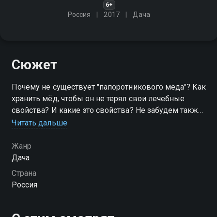
6+
Россия
2017
Дача
Сюжет
Почему не существует "папоротникового мёда"? Как
хранить мёд, чтобы он не терял свои лечебные
свойства? И какие это свойства? Не забудем также
о немаловажных "отходах производства" мёда -
Читать дальше
перге, прополисе. Как правильно их использовать -
и надо ли?
Жанр
Дача
Страна
Россия