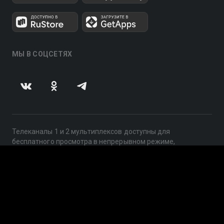
МЫ В СОЦСЕТЯХ
Телеканалы 1 и 2 мультиплексов доступны для
бесплатного просмотра в непрерывном режиме,
круглосуточно.
© 2014 — 2026, ООО «ЛайфСтрим», 109240, г. Москва,
ул. Николоямская, д. 13, стр. 2, этаж 2, ИНН 7710918800
Поддержка: help@smotreshka.tv
UUID: f8f86fe9-fc34-4d33-b8cf-068060327b36
v3.10.4
|
SSR