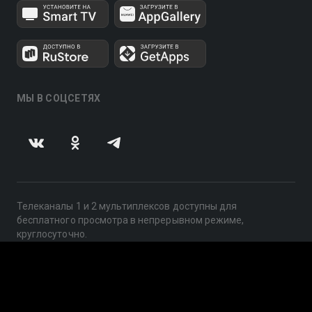
МЫ В СОЦСЕТЯХ
Телеканалы 1 и 2 мультиплексов доступны для
бесплатного просмотра в непрерывном режиме,
круглосуточно.
© 2014 — 2026, ООО «ЛайфСтрим», 109240, г. Москва,
ул. Николоямская, д. 13, стр. 2, этаж 2, ИНН 7710918800
Поддержка: help@smotreshka.tv