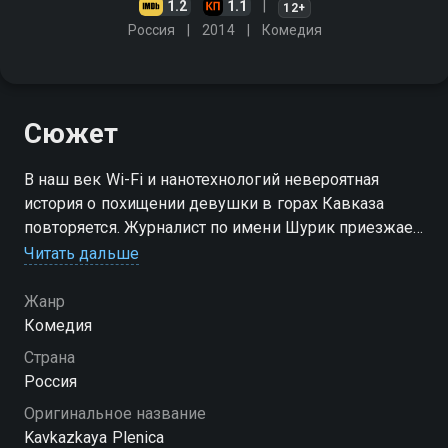
1.2
1.1
12+
Россия
2014
Комедия
Сюжет
В наш век Wi-Fi и нанотехнологий невероятная
история о похищении девушки в горах Кавказа
повторяется. Журналист по имени Шурик приезжает
туда за репортажем о местных обычаях и попадает
Читать дальше
в самый центр этих захватывающих событий…
Жанр
Комедия
Страна
Россия
Оригинальное название
Kavkazkaya Plenica