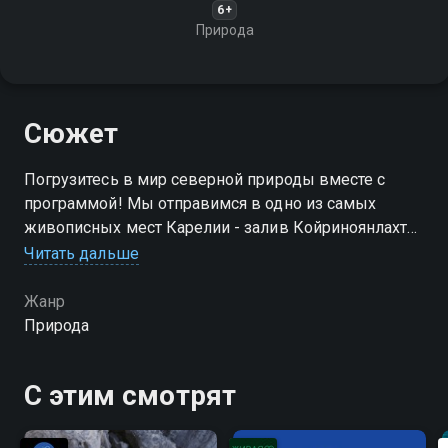
6+
Природа
Сюжет
Погрузитесь в мир северной природы вместе с
программой! Мы отправимся в одно из самых
живописных мест Карелии - залив Койриноянлахти.
Здесь, среди сосновых лесов и гранитных скал,
Читать дальше
природа раскрывает свою красоту во всей полноте
Жанр
Природа
С этим смотрят