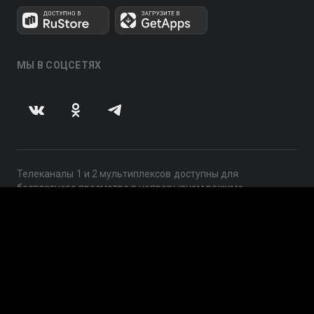
МЫ В СОЦСЕТЯХ
Телеканалы 1 и 2 мультиплексов доступны для
бесплатного просмотра в непрерывном режиме,
круглосуточно.
© 2014 — 2026, ООО «ЛайфСтрим», 109240, г. Москва,
ул. Николоямская, д. 13, стр. 2, этаж 2, ИНН 7710918800
Поддержка: help@smotreshka.tv
UUID: e4db7c8e-2b7a-4b79-b4c3-1ee02ac3d1ba
v3.10.4
|
SSR