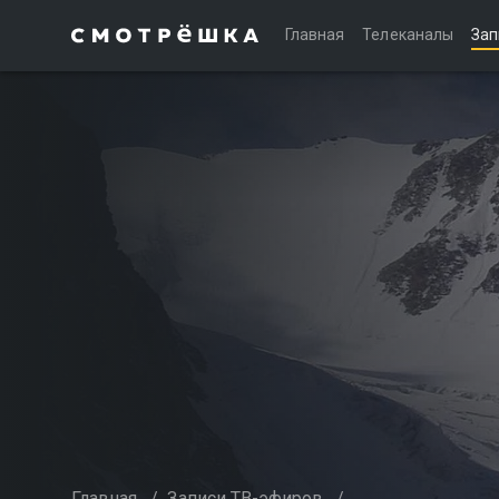
Главная
Телеканалы
Зап
Главная
/
Записи ТВ-эфиров
/