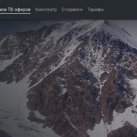
иси ТВ-эфиров
Кинотеатр
О сервисе
Тарифы