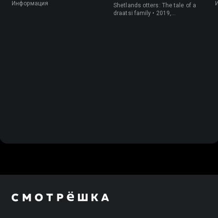
одной семьи
Информация
Shetlands otters: The tale of a
draatsi family • 2019,
Великобритания, Природа