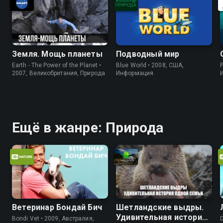
Земля. Мощь планеты
Подводный мир
Earth - The Power of the Planet •
Blue World • 2008, США,
P
2007, Великобритания, Природа
Информация
Ещё в жанре: Природа
Ветеринар Бондай Бич
Шетландские выдры.
Удивительная история
Bondi Vet • 2009, Австралия,
D