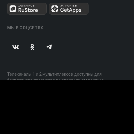
МЫ В СОЦСЕТЯХ
Телеканалы 1 и 2 мультиплексов доступны для
бесплатного просмотра в непрерывном режиме,
круглосуточно.
© 2014 — 2026, ООО «ЛайфСтрим», 109240, г. Москва,
ул. Николоямская, д. 13, стр. 2, этаж 2, ИНН 7710918800
Поддержка: help@smotreshka.tv
UUID: 296a80c8-6055-4b78-8bf3-02f8b3a8fafc
v3.10.4
|
SSR