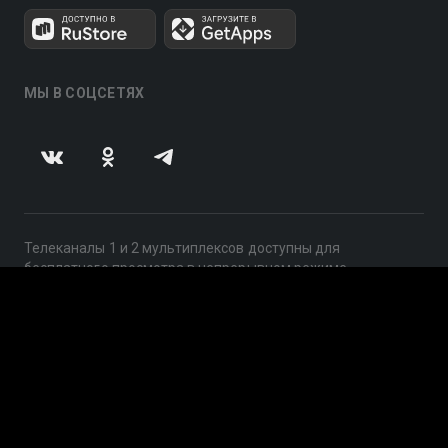
МЫ В СОЦСЕТЯХ
Телеканалы 1 и 2 мультиплексов доступны для
бесплатного просмотра в непрерывном режиме,
круглосуточно.
© 2014 — 2026, ООО «ЛайфСтрим», 109240, г. Москва,
ул. Николоямская, д. 13, стр. 2, этаж 2, ИНН 7710918800
Поддержка: help@smotreshka.tv
UUID: 799ad00d-cc3c-4ca3-bb59-6aa3b492076a
v3.10.4
|
SSR