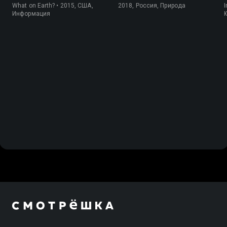
What on Earth? • 2015, США,
2018, Россия, Природа
I
Информация