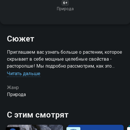
6+
Природа
Сюжет
Приглашаем вас узнать больше о растении, которое
скрывает в себе мощные целебные свойства -
расторопше! Мы подробно рассмотрим, как это
растение помогает поддерживать здоровье печени
Читать дальше
и улучшает общее самочувствие
Жанр
Природа
С этим смотрят