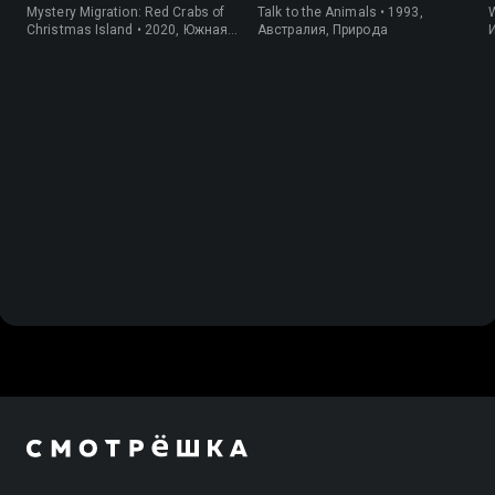
крабов
Mystery Migration: Red Crabs of
Talk to the Animals • 1993,
W
Christmas Island • 2020, Южная
Австралия, Природа
Корея, Природа