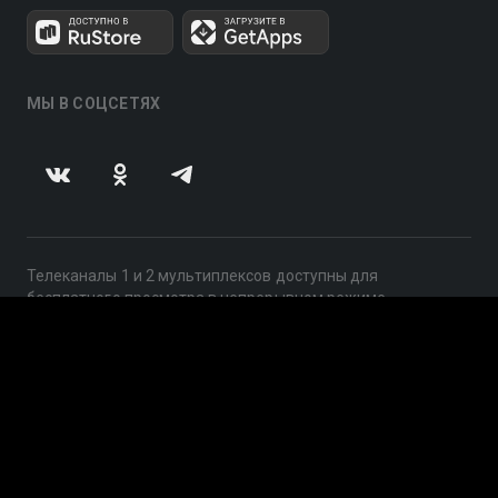
МЫ В СОЦСЕТЯХ
Телеканалы 1 и 2 мультиплексов доступны для
бесплатного просмотра в непрерывном режиме,
круглосуточно.
© 2014 — 2026, ООО «ЛайфСтрим», 109240, г. Москва,
ул. Николоямская, д. 13, стр. 2, этаж 2, ИНН 7710918800
Поддержка: help@smotreshka.tv
UUID: ce7f5364-1ce1-497b-9800-382c505a034a
v3.10.4
|
SSR