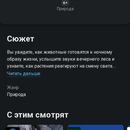
6+
Природа
Сюжет
Вы увидите, как животные готовятся к ночному
образу жизни, услышите звуки вечернего леса и
узнаете, как растения реагируют на смену света.
Присоединяйтесь к нам и откройте для себя магию
Читать дальше
сумерек!
Жанр
Природа
С этим смотрят