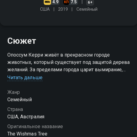
4.9
7.5
6+
США
2019
Cемейный
Сюжет
Опоссум Керри живёт в прекрасном городе
животных, который существует под защитой дерева
желаний. За пределами города царит вымирание,
поэтому местные жители никогда не выходят за его
Читать дальше
пределы. Но Керри всегда мечтала увидеть мир за
пределами города
Жанр
Cемейный
Страна
США, Австралия
Оригинальное название
The Wishmas Tree