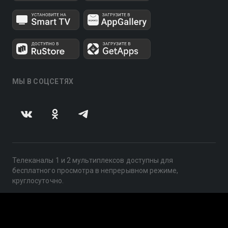
МЫ В СОЦСЕТЯХ
Телеканалы 1 и 2 мультиплексов доступны для
бесплатного просмотра в непрерывном режиме,
круглосуточно.
© 2014 — 2026, ООО «ЛайфСтрим», 109240, г. Москва,
ул. Николоямская, д. 13, стр. 2, этаж 2, ИНН 7710918800
Поддержка: help@smotreshka.tv