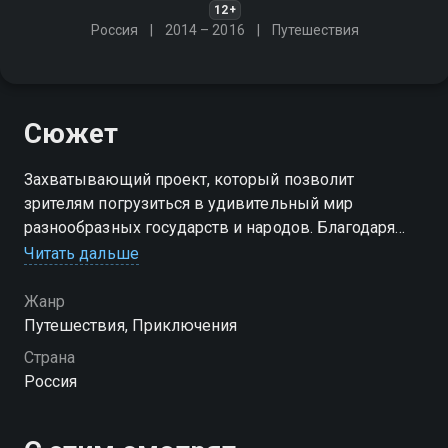
12+
Россия
2014 – 2016
Путешествия
Сюжет
Захватывающий проект, который позволит
зрителям погрузиться в удивительный мир
разнообразных государств и народов. Благодаря
этой программе вы сможете насладиться
Читать дальше
потрясающей природой и узнать интересные факты
о жизни различных культур
Жанр
Путешествия, Приключения
Страна
Россия