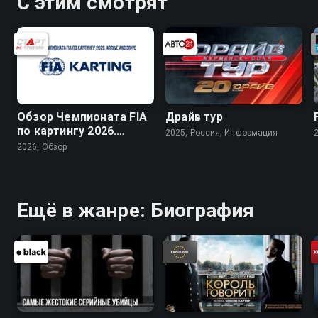
С этим смотрят
Обзор Чемпионата FIA
Драйв тур
по картингу 2026.
2025, Россия, Информация
Arrive and Drive
2026, Обзор
Ещё в жанре: Биография