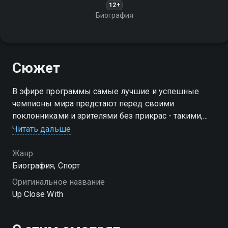
12+
Биография
Сюжет
В эфире программы самые лучшие и успешные
чемпионы мира предстают перед своими
поклонниками и зрителями без прикрас - такими,
какие они есть. Они раскрывают свое "я" и свой путь
Читать дальше
Посмотреть онлайн 84 сезон сериала Близкая
Жанр
встреча вы можете совершенно бесплатно в
Биография, Спорт
хорошем HD качестве на Смотрёшке
Оригинальное название
Up Close With