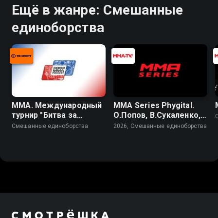
Ещё в жанре: Смешанные
единоборства
ММА. Международный
MMA Series Phygital.
турнир "Битва за
О.Попов, В.Сукаленко,
Рязань – 2026"
Д.Жуков
Смешанные единоборства
2026, Смешанные единоборства