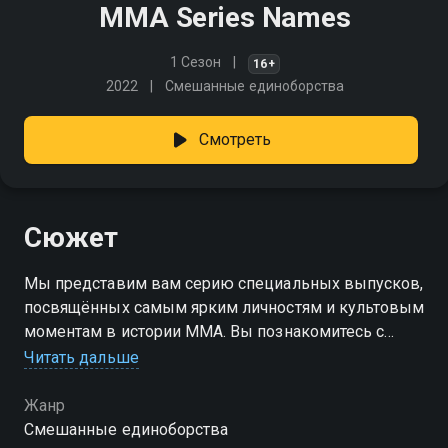
MMA Series Names
1 Сезон
16+
2022
Смешанные единоборства
Смотреть
Сюжет
Мы представим вам серию специальных выпусков,
посвящённых самым ярким личностям и культовым
моментам в истории MMA. Вы познакомитесь с
легендарными бойцами, услышите их
Читать дальше
вдохновляющие истории борьбы и побед
Жанр
Смешанные единоборства