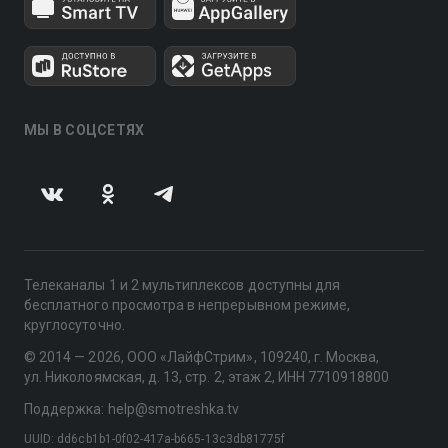
МЫ В СОЦСЕТЯХ
Телеканалы 1 и 2 мультиплексов доступны для
бесплатного просмотра в непрерывном режиме,
круглосуточно.
© 2014 — 2026, ООО «ЛайфСтрим», 109240, г. Москва,
ул. Николоямская, д. 13, стр. 2, этаж 2, ИНН 7710918800
Поддержка: help@smotreshka.tv
UUID: dd6cb1b1-0f02-417a-b665-13c3db81775f